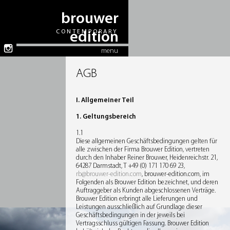
brouwer
CONTEMPORARY
edition
menu
AGB
I. Allgemeiner Teil
1. Geltungsbereich
1.1
Diese allgemeinen Geschäftsbedingungen gelten für
alle zwischen der Firma Brouwer Edition, vertreten
durch den Inhaber Reiner Brouwer, Heidenreichstr. 21,
64287 Darmstadt, T +49 (0) 171 170 69 23,
rb@brouwer-edition.com
, brouwer-edition.com, im
Folgenden als Brouwer Edition bezeichnet, und deren
Auftraggeber als Kunden abgeschlossenen Verträge.
Brouwer Edition erbringt alle Lieferungen und
Leistungen ausschließlich auf Grundlage dieser
Geschäftsbedingungen in der jeweils bei
Vertragsschluss gültigen Fassung. Brouwer Edition