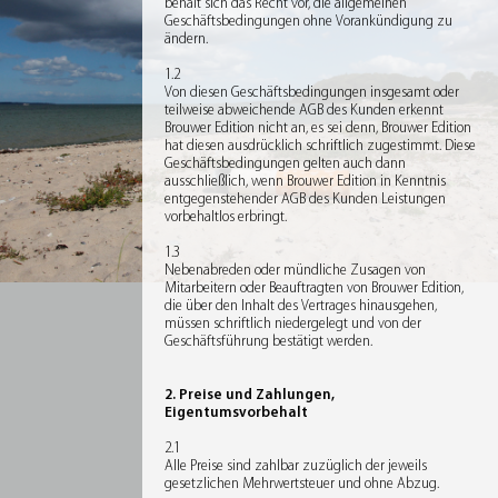
behält sich das Recht vor, die allgemeinen
Geschäftsbedingungen ohne Vorankündigung zu
ändern.
1.2
Von diesen Geschäftsbedingungen insgesamt oder
teilweise abweichende AGB des Kunden erkennt
Brouwer Edition nicht an, es sei denn, Brouwer Edition
hat diesen ausdrücklich schriftlich zugestimmt. Diese
Geschäftsbedingungen gelten auch dann
ausschließlich, wenn Brouwer Edition in Kenntnis
entgegenstehender AGB des Kunden Leistungen
vorbehaltlos erbringt.
1.3
Nebenabreden oder mündliche Zusagen von
Mitarbeitern oder Beauftragten von Brouwer Edition,
die über den Inhalt des Vertrages hinausgehen,
müssen schriftlich niedergelegt und von der
Geschäftsführung bestätigt werden.
2. Preise und Zahlungen,
Eigentumsvorbehalt
2.1
Alle Preise sind zahlbar zuzüglich der jeweils
gesetzlichen Mehrwertsteuer und ohne Abzug.