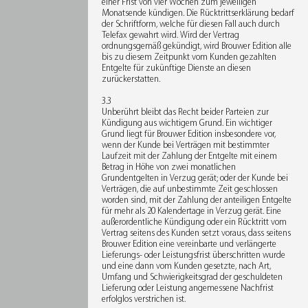
einer Frist von vier Wochen zum jeweiligen
Monatsende kündigen. Die Rücktrittserklärung bedarf
der Schriftform, welche für diesen Fall auch durch
Telefax gewahrt wird. Wird der Vertrag
ordnungsgemäß gekündigt, wird Brouwer Edition alle
bis zu diesem Zeitpunkt vom Kunden gezahlten
Entgelte für zukünftige Dienste an diesen
zurückerstatten.
3.3
Unberührt bleibt das Recht beider Parteien zur
Kündigung aus wichtigem Grund. Ein wichtiger
Grund liegt für Brouwer Edition insbesondere vor,
wenn der Kunde bei Verträgen mit bestimmter
Laufzeit mit der Zahlung der Entgelte mit einem
Betrag in Höhe von zwei monatlichen
Grundentgelten in Verzug gerät; oder der Kunde bei
Verträgen, die auf unbestimmte Zeit geschlossen
worden sind, mit der Zahlung der anteiligen Entgelte
für mehr als 20 Kalendertage in Verzug gerät. Eine
außerordentliche Kündigung oder ein Rücktritt vom
Vertrag seitens des Kunden setzt voraus, dass seitens
Brouwer Edition eine vereinbarte und verlängerte
Lieferungs- oder Leistungsfrist überschritten wurde
und eine dann vom Kunden gesetzte, nach Art,
Umfang und Schwierigkeitsgrad der geschuldeten
Lieferung oder Leistung angemessene Nachfrist
erfolglos verstrichen ist.