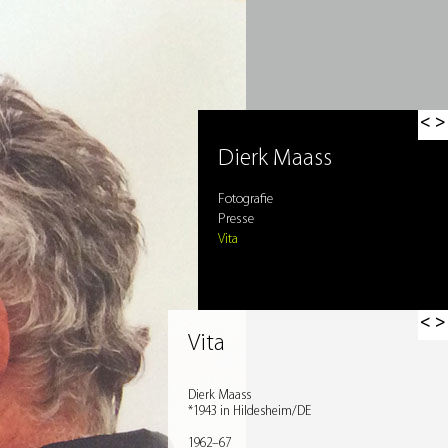
< >
Dierk Maass
Fotografie
Presse
Vita
< >
Vita
Dierk Maass
*1943 in Hildesheim/DE
1962–67