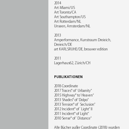
2014
Art Miami/US
Art Toronto/CA
Art Southampton/US
Art Rotterdam/NL
Unseen, Amsterdam/NL
2013
Amperformance, Kunstraum Dreieich,
Dreieich/DE
art KARLSRUHE/DE, brouwer edition
2011
Lagerhaus62, Zürich/CH
PUBLIKATIONEN
2018 Coordinate
2017 Traces° of‘ Urbanity“
2015 Highway° to‘ Heaven“
2013 Shades° of’ Dolpo”
2013 Tension° of´ Seclusion”
2012 Incident° of´ Light” II
2011 Incident° of Light”
2010 Sense° of´ Distance”
Alle Bücher außer Coordinate (2018) wurden