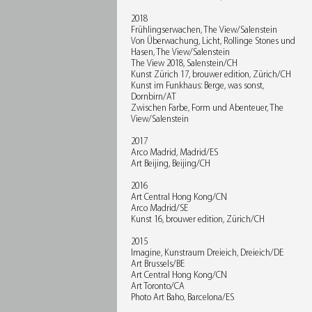
2018
Frühlingserwachen, The View/Salenstein
Von Überwachung, Licht, Rollinge Stones und
Hasen, The View/Salenstein
The View 2018, Salenstein/CH
Kunst Zürich 17, brouwer edition, Zürich/CH
Kunst im Funkhaus: Berge, was sonst,
Dornbirn/AT
Zwischen Farbe, Form und Abenteuer, The
View/Salenstein
2017
Arco Madrid, Madrid/ES
Art Beijing, Beijing/CH
2016
Art Central Hong Kong/CN
Arco Madrid/SE
Kunst 16, brouwer edition, Zürich/CH
2015
Imagine, Kunstraum Dreieich, Dreieich/DE
Art Brussels/BE
Art Central Hong Kong/CN
Art Toronto/CA
Photo Art Baho, Barcelona/ES