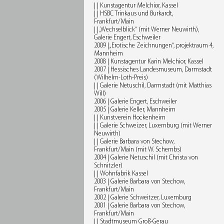
| | Kunstagentur Melchior, Kassel
| | HSBC Trinkaus und Burkardt,
Frankfurt/Main
| | „Wechselblick“ (mit Werner Neuwirth),
Galerie Engert, Eschweiler
2009 | „Erotische Zeichnungen“, projektraum 4,
Mannheim
2008 | Kunstagentur Karin Melchior, Kassel
2007 | Hessisches Landesmuseum, Darmstadt
(Wilhelm-Loth-Preis)
| | Galerie Netuschil, Darmstadt (mit Matthias
Will)
2006 | Galerie Engert, Eschweiler
2005 | Galerie Keller, Mannheim
| | Kunstverein Hockenheim
| | Galerie Schweizer, Luxemburg (mit Werner
Neuwirth)
| | Galerie Barbara von Stechow,
Frankfurt/Main (mit W. Schembs)
2004 | Galerie Netuschil (mit Christa von
Schnitzler)
| | Wohnfabrik Kassel
2003 | Galerie Barbara von Stechow,
Frankfurt/Main
2002 | Galerie Schweitzer, Luxemburg
2001 | Galerie Barbara von Stechow,
Frankfurt/Main
| | Stadtmuseum Groß-Gerau