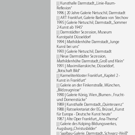
| | Kunsthalle Darmstadt, „Linie-Raum-
Reflexion“
1996 | 20 Jahre Galerie Netuschil, Darmstadt
| | ART Frankfurt, Galerie Barbara von Stechow
1995 | Galerie Netuschil, Darmstadt, „Sommer
2-Kunst ab 1945“
| | Darmstädter Sezession, Museum
Kunstpalst Düsseldorf
1994 | Mathildenhöhe Darmstadt „Junge
Kunst bei uns“
1993 | Galerie Netuschil, Darmstadt
| | Neue Darmstädter Sezession,
Mathildenhöhe Darmstadt „Groß und Klein“
1991 | Maximilianskirche, Düsseldorf,
„Botschaft Bild“
| | Karmeliterkloster Frankfurt, „Kapitel 2 -
Kunst in Frankfurt“
| | Galerie an der Finkenstraße, München,
„Bildzeugnisse“
1990 | Galerie König, Wien „Blumen-, Frucht-
und Dornenstücke“
1989 | Kunsthalle Darmstadt, „Quintessenz“
1988 | Ratssekretariat der EG, Brüssel, „Kunst
für Europa - Deutsche Kunst heute“
1987 | Alte Oper Frankfurt, „Ana-Thema“
| | Galerie des Kolping-Bildungswerkes,
Augsburg „Christusbilder“
| | Saalbau-Galerie, Darmstadt „Schwarz-Weiß“