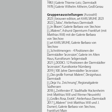
1983 | Galerie Thieme-Lotz, Darmstadt
1978 | Galerie Wilhelm Altheim, Groß-Gerau
Gruppenausstellungen
(Auswahl)
2023 | brouwer edition, art KARLSRUHE 2023
2022 | „Tabu“, Atelierhaus Darmstadt
| | „In Bloom“, Galerie Barbara von Stechow
| | „Malerei“, Ashurst Opernturm Frankfurt (mit
Matthias Will) mit der Galerie Barbara
von Stechow
| | art KARLSRUHE, Galerie Barbara von
Stechow
| | „Schnittmengen - 4 Positionen der
Darmstädter Sezession“, Galerie im Alten
Haus, Kunstforum Seligenstadt
2021 | „DODICI. 12 Positionen der Darmstädter
Sezession“, Kunstkontor Nürnberg
2019 | 100 Jahre Darmstädter Sezession:
| | „Das große Format Malerei“, Designhaus
Darmstadt
| | „Deja Vu. Zeichnung“, Regionalgalerie
Südhessen
2018 | „Zeitfenster II“, Stadthalle Hockenheim
(mit Matthias Will und Werner Neuwirth)
| | „Großes Rosa, Erotik“, Atelierhaus Darmstadt
2017 | „Malerei“ (mit Matthias Will und J.
Durner), Galerie Barbara von Stechow,
Frankfurt/Main