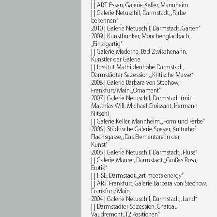
| | ART Essen, Galerie Keller, Mannheim
| | Galerie Netuschil, Darmstadt, „Farbe
bekennen“
2010 | Galerie Netuschil, Darmstadt „Gärten“
2009 | Kunstbunker, Mönchengladbach,
„Einzigartig“
| | Galerie Moderne, Bad Zwischenahn,
Künstler der Galerie
| | Institut Mathildenhöhe Darmstadt,
Darmstädter Sezession, „Kritische Masse“
2008 | Galerie Barbara von Stechow,
Frankfurt/Main, „Ornament“
2007 | Galerie Netuschil, Darmstadt (mit
Matthias Will, Michael Croissant, Hermann
Nitsch)
| | Galerie Keller, Mannheim, „Form und Farbe“
2006 | Städtische Galerie Speyer, Kulturhof
Flachsgasse, „Das Elementare in der
Kunst“
2005 | Galerie Netuschil, Darmstadt, „Fluss“
| | Galerie Maurer, Darmstadt, „Großes Rosa,
Erotik“
| | HSE, Darmstadt, „art meets energy“
| | ART Frankfurt, Galerie Barbara von Stechow,
Frankfurt/Main
2004 | Galerie Netuschil, Darmstadt, „Land“
| | Darmstädter Sezession, Chateau
Vaudremont „12 Positionen“