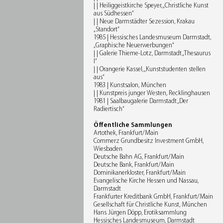
| | Heiliggeistkirche Speyer, „Christliche Kunst
aus Südhessen“
| | Neue Darmstädter Sezession, Krakau
„Standort“
1985 | Hessisches Landesmuseum Darmstadt,
„Graphische Neuerwerbungen“
| | Galerie Thieme-Lotz, Darmstadt „Thesaurus
I“
| | Orangerie Kassel, „Kunststudenten stellen
aus“
1983 | Kunstsalon, München
| | Kunstpreis junger Westen, Recklinghausen
1981 | Saalbaugalerie Darmstadt „Der
Radiertisch“
Öffentliche Sammlungen
Artothek, Frankfurt/Main
Commerz Grundbesitz Investment GmbH,
Wiesbaden
Deutsche Bahn AG, Frankfurt/Main
Deutsche Bank, Frankfurt/Main
Dominikanerkloster, Frankfurt/Main
Evangelische Kirche Hessen und Nassau,
Darmstadt
Frankfurter Kreditbank GmbH, Frankfurt/Main
Gesellschaft für Christliche Kunst, München
Hans Jürgen Döpp, Erotiksammlung
Hessisches Landesmuseum, Darmstadt