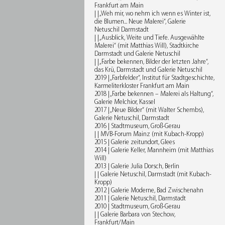
Frankfurt am Main
| | „Weh mir, wo nehm ich wenn es Winter ist,
die Blumen... Neue Malerei“, Galerie
Netuschil Darmstadt
| | „Ausblick, Weite und Tiefe. Ausgewählte
Malerei“ (mit Matthias Will), Stadtkirche
Darmstadt und Galerie Netuschil
| | „Farbe bekennen, Bilder der letzten Jahre“,
das Krü, Darmstadt und Galerie Netuschil
2019 | „Farbfelder“, Institut für Stadtgeschichte,
Karmeliterkloster Frankfurt am Main
2018 | „Farbe bekennen – Malerei als Haltung“,
Galerie Melchior, Kassel
2017 | „Neue Bilder“ (mit Walter Schembs),
Galerie Netuschil, Darmstadt
2016 | Stadtmuseum, Groß-Gerau
| | MVB-Forum Mainz (mit Kubach-Kropp)
2015 | Galerie zeitundort, Glees
2014 | Galerie Keller, Mannheim (mit Matthias
Will)
2013 | Galerie Julia Dorsch, Berlin
| | Galerie Netuschil, Darmstadt (mit Kubach-
Kropp)
2012 | Galerie Moderne, Bad Zwischenahn
2011 | Galerie Netuschil, Darmstadt
2010 | Stadtmuseum, Groß-Gerau
| | Galerie Barbara von Stechow,
Frankfurt/Main