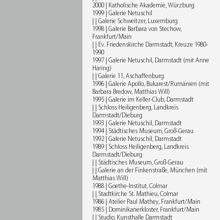
2000 | Katholische Akademie, Würzburg
1999 | Galerie Netuschil
| | Galerie Schweitzer, Luxemburg
1998 | Galerie Barbara von Stechow,
Frankfurt/Main
| | Ev. Friedenskirche Darmstadt, Kreuze 1980-
1990
1997 | Galerie Netuschil, Darmstadt (mit Anne
Haring)
| | Galerie 11, Aschaffenburg
1996 | Galerie Apollo, Bukarest/Rumänien (mit
Barbara Bredow, Matthias Will)
1995 | Galerie im Keller-Club, Darmstadt
| | Schloss Heiligenberg, Landkreis
Darmstadt/Dieburg
1993 | Galerie Netuschil, Darmstadt
1994 | Städtisches Museum, Groß-Gerau
1992 | Galerie Netuschil, Darmstadt
1989 | Schloss Heiligenberg, Landkreis
Darmstadt/Dieburg
| | Städtisches Museum, Groß-Gerau
| | Galerie an der Finkenstraße, München (mit
Matthias Will)
1988 | Goethe-Institut, Colmar
| | Stadtkirche St. Mathieu, Colmar
1986 | Atelier Paul Mathey, Frankfurt/Main
1985 | Dominikanerkloster, Frankfurt/Main
| | Studio, Kunsthalle Darmstadt