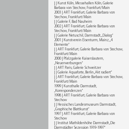
| | Kunst Köln, Messehallen Köln, Galerie
Barbara von Stechow, Frankfurt/Main
2003 | ART Frankfurt, Galerie Barbara von
Stechow, Frankfurt/Main
| | Galerie F, Bad Nauheim
2002 | ART Frankfurt, Galerie Barbara von
Stechow, Frankfurt/Main
| | Galerie Netuschil, Darmstadt, „Dialog“
2001 | Kunstverein Eisenturm, Mainz, „4
Elemente“
| | ART Frankfurt, Galerie Barbara von Stechow,
Frankfurt/Main
2000 | Pfalzgalerie Kaiserslautern,
„Neuerwerbungen“
| | ART Paris, Galerie Schweitzer
| | Galerie Aquaforte, Berlin „Akt radiert“
| | ART Frankfurt, Galerie Barbara von Stechow,
Frankfurt/Main
1999 | Kunsthalle Darmstadt,
„Korrespondenzen“
1998 | ART Frankfurt, Galerie Barbara von
Stechow
| | Hessisches Landesmuseum Darmstadt,
„Graphische Blattkunst“
1997 | ART Frankfurt, Galerie Barbara von
Stechow
| | Institut Mathildenhöhe Darmstadt „Die
Darmstädter Sezession 1919-1997“