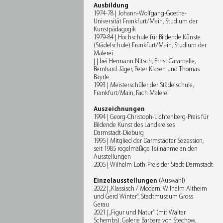
Ausbildung
1974-78 | Johann-Wolfgang-Goethe-
Universität Frankfurt/Main, Studium der
Kunstpädagogik
1979-84 | Hochschule für Bildende Künste
(Städelschule) Frankfurt/Main, Studium der
Malerei
| | bei Hermann Nitsch, Ernst Caramelle,
Bernhard Jäger, Peter Klasen und Thomas
Bayrle
1993 | Meisterschüler der Städelschule,
Frankfurt/Main, Fach Malerei
Auszeichnungen
1994 | Georg-Christoph-Lichtenberg-Preis für
Bildende Kunst des Landkreises
Darmstadt-Dieburg
1995 | Mitglied der Darmstädter Sezession,
seit 1985 regelmäßige Teilnahme an den
Ausstellungen
2005 | Wilhelm-Loth-Preis der Stadt Darmstadt
Einzelausstellungen
(Auswahl)
2022 | „Klassisch / Modern. Wilhelm Altheim
und Gerd Winter“, Stadtmuseum Gross
Gerau
2021 | „Figur und Natur“ (mit Walter
Schembs), Galerie Barbara von Stechow,