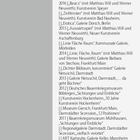
2016 | „Basics“ (mit Matthias Will und Werner
Neuwirth), Kunstverein Speyer
| | „Zeitfenster“ (mit Matthias Will und Werner
Neuwirth), Kunstverein Bad Nauheim,
| | „Erotica“, Galerie Dorsch, Berlin
2015 | „Auswärtsspiel“ (mit Matthias Will und
Werner Neuwirth), Neuer Kunstverein
Aschaffenburg
| | „Linie Fläche Raum“, Kommunale Galerie,
Mörfelden
2014 | „Linie, Fläche, Raum“ (mit Matthias Will
und Werner Neuwirth), Galerie Barbara
von Stechow, Frankfurt/Main
| | „Dichter Bildraum, konzentriert“ Galerie
Netuschil, Darmstadt
2013 | Galerie Netuschil, Darmstadt „… da
geht Büchner“
2012 | Deutsches Bauernkriegsmuseum
Böblingen, „Sichtungen und Einblicke“
| | Kunstverein Hockenheim, „10 Jahre
Kunstverein Hockenheim“
| | Museum Giersch, Frankfurt/Main,
Darmstädter Sezession, „12 Positionen“
2011 | Bauernkriegsmuseum Mühlhausen,
„Sichtungen und Einblicke“
| | Regionalgalerie Darmstadt, Darmstädter
Sezession, „vielfach verortet“
| | ART Karlsruhe, Galerie Keller, Mannheim