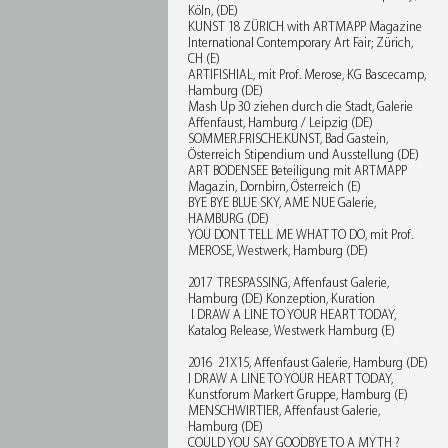
Köln, (DE)
KUNST 18 ZÜRICH with ARTMAPP Magazine
International Contemporary Art Fair; Zürich,
CH (E)
ARTIFISHIAL, mit Prof. Merose, KG Bascecamp,
Hamburg (DE)
Mash Up 30 ziehen durch die Stadt, Galerie
Affenfaust, Hamburg / Leipzig (DE)
SOMMER.FRISCHE.KUNST, Bad Gastein,
Österreich Stipendium und Ausstellung (DE)
ART BODENSEE Beteiligung mit ARTMAPP
Magazin, Dornbirn, Österreich (E)
BYE BYE BLUE SKY, AME NUE Galerie,
HAMBURG (DE)
YOU DONT TELL ME WHAT TO DO, mit Prof.
MEROSE, Westwerk, Hamburg (DE)
2017 TRESPASSING, Affenfaust Galerie,
Hamburg (DE) Konzeption, Kuration
I DRAW A LINE TO YOUR HEART TODAY,
Katalog Release, Westwerk Hamburg (E)
2016 21X15, Affenfaust Galerie, Hamburg (DE)
I DRAW A LINE TO YOUR HEART TODAY,
Kunstforum Markert Gruppe, Hamburg (E)
MENSCHWIRTIER, Affenfaust Galerie,
Hamburg (DE)
COULD YOU SAY GOODBYE TO A MYTH ?