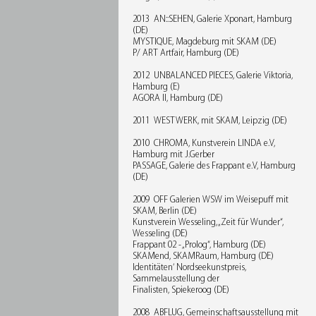
2013 AN::SEHEN, Galerie Xponart, Hamburg
(DE)
MYSTIQUE, Magdeburg mit SKAM (DE)
P/ ART Artfair, Hamburg (DE)
2012 UNBALANCED PIECES, Galerie Viktoria,
Hamburg (E)
AGORA II, Hamburg (DE)
2011 WESTWERK, mit SKAM, Leipzig (DE)
2010 CHROMA, Kunstverein LINDA e.V,
Hamburg mit J.Gerber
PASSAGE, Galerie des Frappant e.V, Hamburg
(DE)
2009 OFF Galerien WSW im Weisepuff mit
SKAM, Berlin (DE)
Kunstverein Wesseling, „Zeit für Wunder“,
Wesseling (DE)
Frappant 02 - „Prolog“, Hamburg (DE)
SKAMend, SKAMRaum, Hamburg (DE)
Identitäten‘ Nordseekunstpreis,
Sammelausstellung der
Finalisten, Spiekeroog (DE)
2008 ABFLUG, Gemeinschaftsausstellung mit