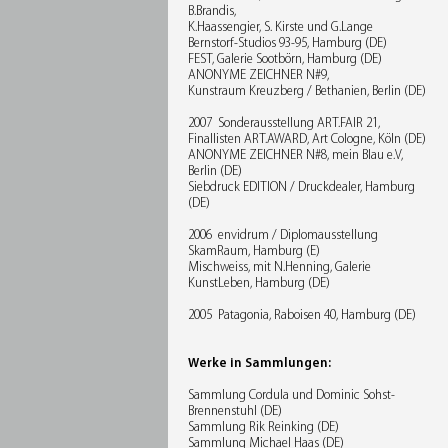
B.Brandis,
K.Haassengier, S. Kirste und G.Lange
Bernstorf-Studios 93-95, Hamburg (DE)
FEST, Galerie Sootbörn, Hamburg (DE)
ANONYME ZEICHNER N#9,
Kunstraum Kreuzberg / Bethanien, Berlin (DE)
2007 Sonderausstellung ART.FAIR 21,
Finallisten ART.AWARD, Art Cologne, Köln (DE)
ANONYME ZEICHNER N#8, mein Blau e.V,
Berlin (DE)
Siebdruck EDITION / Druckdealer, Hamburg
(DE)
2006 envidrum / Diplomausstellung
SkamRaum, Hamburg (E)
Mischweiss, mit N.Henning, Galerie
KunstLeben, Hamburg (DE)
2005 Patagonia, Raboisen 40, Hamburg (DE)
Werke in Sammlungen:
Sammlung Cordula und Dominic Sohst-
Brennenstuhl (DE)
Sammlung Rik Reinking (DE)
Sammlung Michael Haas (DE)