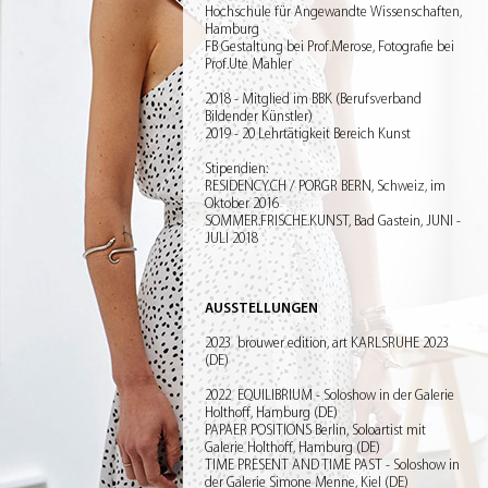
Hochschule für Angewandte Wissenschaften,
Hamburg
FB Gestaltung bei Prof.Merose, Fotografie bei
Prof.Ute Mahler
2018 - Mitglied im BBK (Berufsverband
Bildender Künstler)
2019 - 20 Lehrtätigkeit Bereich Kunst
Stipendien:
RESIDENCY.CH / PORGR BERN, Schweiz, im
Oktober 2016
SOMMER.FRISCHE.KUNST, Bad Gastein, JUNI -
JULI 2018
AUSSTELLUNGEN
2023 brouwer edition, art KARLSRUHE 2023
(DE)
2022 EQUILIBRIUM - Soloshow in der Galerie
Holthoff, Hamburg (DE)
PAPAER POSITIONS Berlin, Soloartist mit
Galerie Holthoff, Hamburg (DE)
TIME PRESENT AND TIME PAST - Soloshow in
der Galerie Simone Menne, Kiel (DE)