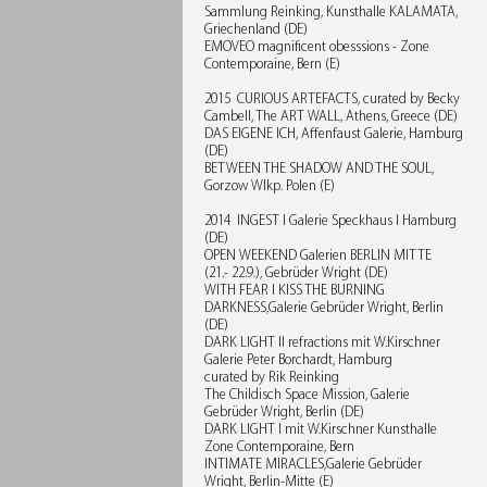
Sammlung Reinking, Kunsthalle KALAMATA,
Griechenland (DE)
EMOVEO magnificent obesssions - Zone
Contemporaine, Bern (E)
2015 CURIOUS ARTEFACTS, curated by Becky
Cambell, The ART WALL, Athens, Greece (DE)
DAS EIGENE ICH, Affenfaust Galerie, Hamburg
(DE)
BETWEEN THE SHADOW AND THE SOUL,
Gorzow Wlkp. Polen (E)
2014 INGEST I Galerie Speckhaus I Hamburg
(DE)
OPEN WEEKEND Galerien BERLIN MITTE
(21.- 22.9.), Gebrüder Wright (DE)
WITH FEAR I KISS THE BURNING
DARKNESS,Galerie Gebrüder Wright, Berlin
(DE)
DARK LIGHT II refractions mit W.Kirschner
Galerie Peter Borchardt, Hamburg
curated by Rik Reinking
The Childisch Space Mission, Galerie
Gebrüder Wright, Berlin (DE)
DARK LIGHT I mit W.Kirschner Kunsthalle
Zone Contemporaine, Bern
INTIMATE MIRACLES,Galerie Gebrüder
Wright, Berlin-Mitte (E)