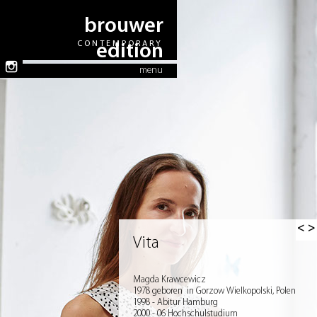
brouwer
CONTEMPORARY
edition
menu
< >
Vita
Magda Krawcewicz
1978 geboren in Gorzow Wielkopolski, Polen
1998 - Abitur Hamburg
2000 - 06 Hochschulstudium