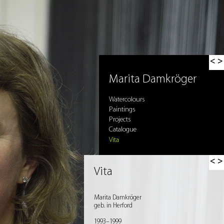
< >
Marita Damkröger
Watercolours
Paintings
Projects
Catalogue
Vita
< >
Vita
Marita Damkröger
geb. in Herford
1993–1999