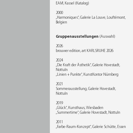
EAM, Kassel (Katalog)
2000
„Harmoniques“, Galerie La Louve, Louftémont,
Belgien
Gruppenausstellungen
(Auswahl)
2026
brouwer edition, art KARLSRUHE 2026
2024
„Die Kraft der Ästhetik“, Galerie Hovestadt,
Nottuln
„Linien + Punkte“, KunstKontor Nürnberg
2021
Sommerausstellung, Galerie Hovestadt,
Nottuln
2019
„Glück“, Kunsthaus, Wiesbaden
„Summertime“, Galerie Hovestadt, Nottuln
2011
„Farbe-Raum-Konzept“, Galerie Schütte, Essen