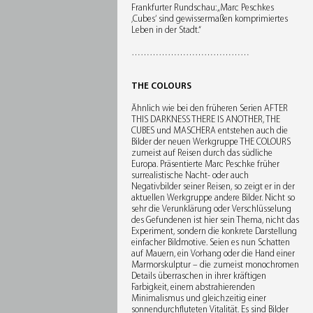
Frankfurter Rundschau: „Marc Peschkes
‚Cubes‘ sind gewissermaßen komprimiertes
Leben in der Stadt.“
…………………………………
THE COLOURS
Ähnlich wie bei den früheren Serien AFTER
THIS DARKNESS THERE IS ANOTHER, THE
CUBES und MASCHERA entstehen auch die
Bilder der neuen Werkgruppe THE COLOURS
zumeist auf Reisen durch das südliche
Europa. Präsentierte Marc Peschke früher
surrealistische Nacht- oder auch
Negativbilder seiner Reisen, so zeigt er in der
aktuellen Werkgruppe andere Bilder. Nicht so
sehr die Verunklärung oder Verschlüsselung
des Gefundenen ist hier sein Thema, nicht das
Experiment, sondern die konkrete Darstellung
einfacher Bildmotive. Seien es nun Schatten
auf Mauern, ein Vorhang oder die Hand einer
Marmorskulptur – die zumeist monochromen
Details überraschen in ihrer kräftigen
Farbigkeit, einem abstrahierenden
Minimalismus und gleichzeitig einer
sonnendurchfluteten Vitalität. Es sind Bilder