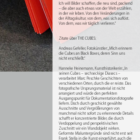
Ich will Bilder schaffen, die neu sind, packend
– die aber auch etwas von der Welt erzählen,
in der wir leben. Von den Veränderungen in
der Alltagskultur, von dem, was sich auflöst.
Von dem, was wir täglich verlieren.“
Zitate über THE CUBES:
Andreas Gefeller, Fotokünstler: „Mich erinnern
die Cubes an Black Boxes, deren Sinn uns
nicht erschließt.“
Hanneke Heinemann, Kunsthistorikerin: „In
seinen Cubes – sechseckige Diasecs –
verarbeitet Marc Peschke Geschichten von
verschiedenen Orten, durch die er reiste. Das
fotografische Ursprungsmaterial ist nicht
arrangiert und würde den perfekten
Ausgangspunkt für Dokumentationsfotografie
liefern. Doch durch geschickt gewählte
Ausschnitte und Vergrößerungen von
manchmal nicht sofort zu erkennende Details
schafft er konzentrierte Bilder, die durch
Verdoppelung und perspektivischen
Zuschnitt wir ein Wandobjekt wirken.
Geformte Maluntergründe sind nicht erst seit
Frank Stella in die Kunst eingeführt, auch die