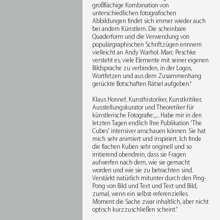
großflächige Kombination von
unterschiedlichen fotografischen
Abbildungen findet sich immer wieder auch
bei andern Künstlern. Die scheinbare
Quaderform und die Verwendung von
populärgraphischen Schriftzügen erinnern
vielleicht an Andy Warhol. Marc Peschke
versteht es, viele Elemente mit seiner eigenen
Bildsprache zu verbinden, in der Logos,
Wortfetzen und aus dem Zusammenhang
gerückte Botschaften Rätsel aufgeben.“
Klaus Honnef, Kunsthistoriker, Kunstkritiker,
Ausstellungskurator und Theoretiker für
künstlerische Fotografie: „... Habe mir in den
letzten Tagen endlich Ihre Publikation 'The
Cubes' intensiver anschauen können. Sie hat
mich sehr animiert und inspiriert. Ich finde
die flachen Kuben sehr originell und so
irritierend obendrein, dass sie Fragen
aufwerfen nach dem, wie sie gemacht
worden und wie sie zu betrachten sind.
Verstärkt natürlich mitunter durch den Ping-
Pong von Bild und Text und Text und Bild,
zumal, wenn ein selbst-referenzielles
Moment die Sache zwar inhaltlich, aber nicht
optisch kurzzuschließen scheint.“