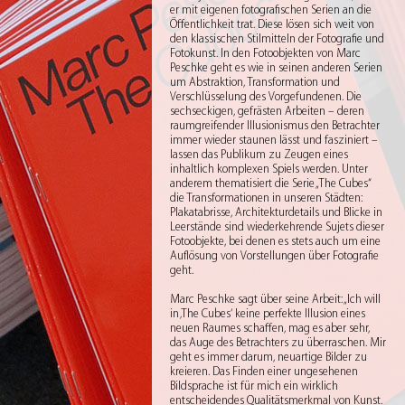
er mit eigenen fotografischen Serien an die
Öffentlichkeit trat. Diese lösen sich weit von
den klassischen Stilmitteln der Fotografie und
Fotokunst. In den Fotoobjekten von Marc
Peschke geht es wie in seinen anderen Serien
um Abstraktion, Transformation und
Verschlüsselung des Vorgefundenen. Die
sechseckigen, gefrästen Arbeiten – deren
raumgreifender Illusionismus den Betrachter
immer wieder staunen lässt und fasziniert –
lassen das Publikum zu Zeugen eines
inhaltlich komplexen Spiels werden. Unter
anderem thematisiert die Serie „The Cubes“
die Transformationen in unseren Städten:
Plakatabrisse, Architekturdetails und Blicke in
Leerstände sind wiederkehrende Sujets dieser
Fotoobjekte, bei denen es stets auch um eine
Auflösung von Vorstellungen über Fotografie
geht.
Marc Peschke sagt über seine Arbeit: „Ich will
in ‚The Cubes‘ keine perfekte Illusion eines
neuen Raumes schaffen, mag es aber sehr,
das Auge des Betrachters zu überraschen. Mir
geht es immer darum, neuartige Bilder zu
kreieren. Das Finden einer ungesehenen
Bildsprache ist für mich ein wirklich
entscheidendes Qualitätsmerkmal von Kunst.