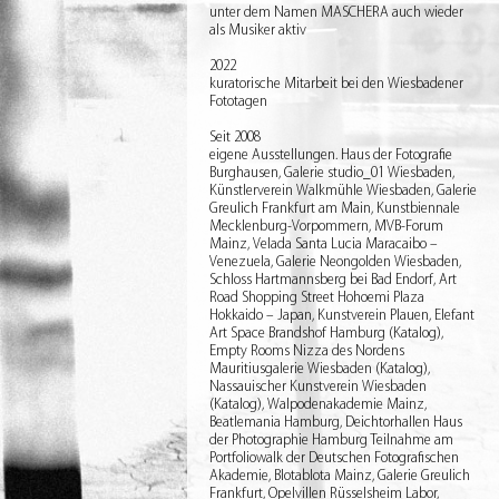
unter dem Namen MASCHERA auch wieder
als Musiker aktiv
2022
kuratorische Mitarbeit bei den Wiesbadener
Fototagen
Seit 2008
eigene Ausstellungen. Haus der Fotografie
Burghausen, Galerie studio_01 Wiesbaden,
Künstlerverein Walkmühle Wiesbaden, Galerie
Greulich Frankfurt am Main, Kunstbiennale
Mecklenburg-Vorpommern, MVB-Forum
Mainz, Velada Santa Lucia Maracaibo –
Venezuela, Galerie Neongolden Wiesbaden,
Schloss Hartmannsberg bei Bad Endorf, Art
Road Shopping Street Hohoemi Plaza
Hokkaido – Japan, Kunstverein Plauen, Elefant
Art Space Brandshof Hamburg (Katalog),
Empty Rooms Nizza des Nordens
Mauritiusgalerie Wiesbaden (Katalog),
Nassauischer Kunstverein Wiesbaden
(Katalog), Walpodenakademie Mainz,
Beatlemania Hamburg, Deichtorhallen Haus
der Photographie Hamburg Teilnahme am
Portfoliowalk der Deutschen Fotografischen
Akademie, Blotablota Mainz, Galerie Greulich
Frankfurt, Opelvillen Rüsselsheim Labor,