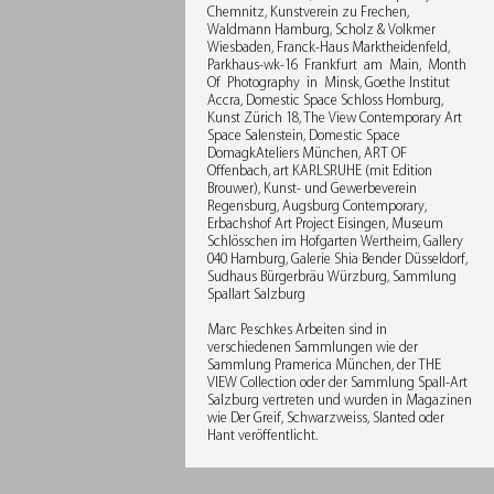
Chemnitz, Kunstverein zu Frechen,
Waldmann Hamburg, Scholz & Volkmer
Wiesbaden, Franck-Haus Marktheidenfeld,
Parkhaus-wk-16 Frankfurt am Main, Month
Of Photography in Minsk, Goethe Institut
Accra, Domestic Space Schloss Homburg,
Kunst Zürich 18, The View Contemporary Art
Space Salenstein, Domestic Space
DomagkAteliers München, ART OF
Offenbach, art KARLSRUHE (mit Edition
Brouwer), Kunst- und Gewerbeverein
Regensburg, Augsburg Contemporary,
Erbachshof Art Project Eisingen, Museum
Schlösschen im Hofgarten Wertheim, Gallery
040 Hamburg, Galerie Shia Bender Düsseldorf,
Sudhaus Bürgerbräu Würzburg, Sammlung
Spallart Salzburg
Marc Peschkes Arbeiten sind in
verschiedenen Sammlungen wie der
Sammlung Pramerica München, der THE
VIEW Collection oder der Sammlung Spall-Art
Salzburg vertreten und wurden in Magazinen
wie Der Greif, Schwarzweiss, Slanted oder
Hant veröffentlicht.