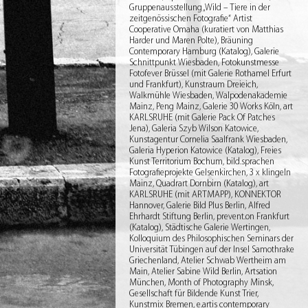
Gruppenausstellung „Wild – Tiere in der
zeitgenössischen Fotografie“ Artist
Cooperative Omaha (kuratiert von Matthias
Harder und Maren Polte), Bräuning
Contemporary Hamburg (Katalog), Galerie
Schnittpunkt Wiesbaden, Fotokunstmesse
Fotofever Brüssel (mit Galerie Rothamel Erfurt
und Frankfurt), Kunstraum Dreieich,
Walkmühle Wiesbaden, Walpodenakademie
Mainz, Peng Mainz, Galerie 30 Works Köln, art
KARLSRUHE (mit Galerie Pack Of Patches
Jena), Galeria Szyb Wilson Katowice,
Kunstagentur Cornelia Saalfrank Wiesbaden,
Galeria Hyperion Katowice (Katalog), Freies
Kunst Territorium Bochum, bild.sprachen
Fotografieprojekte Gelsenkirchen, 3 x klingeln
Mainz, Quadrart Dornbirn (Katalog), art
KARLSRUHE (mit ARTMAPP), KONNEKTOR
Hannover, Galerie Bild Plus Berlin, Alfred
Ehrhardt Stiftung Berlin, prevent.on Frankfurt
(Katalog), Städtische Galerie Wertingen,
Kolloquium des Philosophischen Seminars der
Universität Tübingen auf der Insel Samothrake
Griechenland, Atelier Schwab Wertheim am
Main, Atelier Sabine Wild Berlin, Artsation
München, Month of Photography Minsk,
Gesellschaft für Bildende Kunst Trier,
Kunstmix Bremen, e.artis contemporary