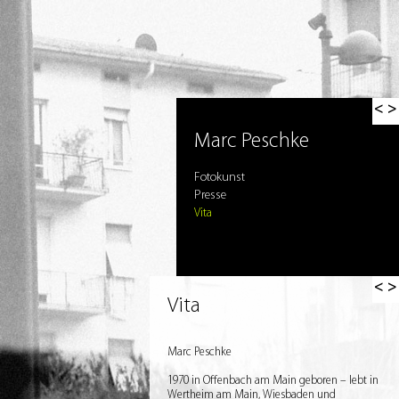
< >
Marc Peschke
Fotokunst
Presse
Vita
< >
Vita
Marc Peschke
1970 in Offenbach am Main geboren – lebt in
Wertheim am Main, Wiesbaden und